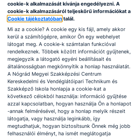
cookie-k alkalmazását kívánja engedélyezni. A
Gajdár István
cookie-k alkalmazásáról teljeskörű információkat a
Cookie tájékoztatóban
talál.
Gépkocsivezető
Mi az a cookie? A cookie egy kis fájl, amely akkor
kerül a számítógépre, amikor Ön egy webhelyet
Technikai dolgozók
látogat meg. A cookie-k számtalan funkcióval
rendelkeznek. Többek között információt gyűjtenek,
megjegyzik a látogató egyéni beállításait és
Klajban Veronika
általánosságban megkönnyítik a honlap használatát.
Takarító
A Nógrád Megyei Szakképzési Centrum
Kereskedelmi és Vendéglátóipari Technikum és
Technikai dolgozók
Szakképző Iskola honlapja a cookie-kat a
következő célokból használja: információ gyűjtése
azzal kapcsolatban, hogyan használja Ön a honlapot
Kozma Enikő
-annak felmérésével, hogy a honlap melyik részeit
látogatja, vagy használja leginkább, így
Irodai alkalmazott
megtudhatjuk, hogyan biztosítsunk Önnek még jobb
felhasználói élményt, ha ismét meglátogatja
Technikai dolgozók