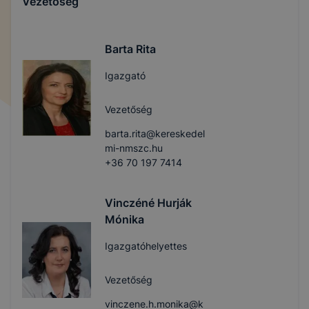
Vezetőség
Barta Rita
Igazgató
Vezetőség
barta.rita@kereskedel
mi-nmszc.hu
+36 70 197 7414
Vinczéné Hurják
Mónika
Igazgatóhelyettes
Vezetőség
vinczene.h.monika@k