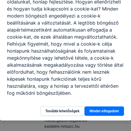
oldalunkat, honlap fejlesztése. Hogyan ellenőrizheti
geczy.eniko@kereske
és hogyan tudja kikapcsolni a cookie-kat? Minden
delmi-nmszc.hu
modern böngésző engedélyezi a cookie-k
beállításának a változtatását. A legtöbb böngésző
alapértelmezettként automatikusan elfogadja a
Lantosné Rozgonyi
cookie-kat, de ezek általában megváltoztathatók.
Szilvia
Felhívjuk figyelmét, hogy mivel a cookie-k célja
Takarító
honlapunk használhatóságának és folyamatainak
megkönnyítése vagy lehetővé tétele, a cookie-k
Technikai dolgozók
alkalmazásának megakadályozása vagy törlése által
előfordulhat, hogy felhasználóink nem lesznek
képesek honlapunk funkcióinak teljes körű
Mede Gáborné
használatára, vagy a honlap a tervezettől eltérően
fog működni böngészőjében.
Irodai alkalmazott
Technikai dolgozók
További lehetőségek
Mindet elfogadom
mede.gaborne@keres
kedelmi-nmszc.hu