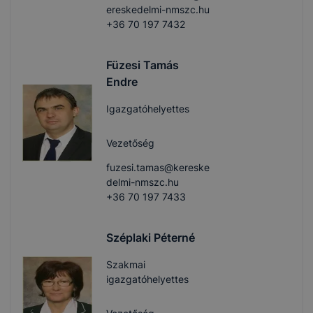
ereskedelmi-nmszc.hu
+36 70 197 7432
Füzesi Tamás
Endre
Igazgatóhelyettes
Vezetőség
fuzesi.tamas@kereske
delmi-nmszc.hu
+36 70 197 7433
Széplaki Péterné
Szakmai
igazgatóhelyettes