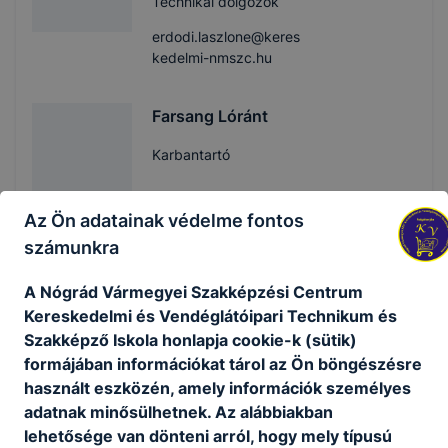
Technikai dolgozók
erdodi.laszlone@keres
kedelmi-nmszc.hu
Farsang Lóránt
Karbantartó
Technikai dolgozók
Az Ön adatainak védelme fontos
számunkra
Fenyvesi Szabolcs
A Nógrád Vármegyei Szakképzési Centrum
Kereskedelmi és Vendéglátóipari Technikum és
Irodai alkalmazott
Szakképző Iskola honlapja cookie-k (sütik)
formájában információkat tárol az Ön böngészésre
Technikai dolgozók
használt eszközén, amely információk személyes
fenyvesi.szabolcs@ke
adatnak minősülhetnek. Az alábbiakban
reskedelmi-nmszc.hu
lehetősége van dönteni arról, hogy mely típusú