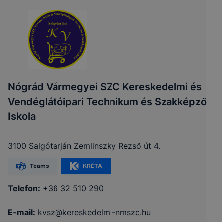
Nógrád Vármegyei SZC Kereskedelmi és
Vendéglátóipari Technikum és Szakképző
Iskola
3100 Salgótarján Zemlinszky Rezső út 4.
Teams
KRÉTA
Telefon:
+36 32 510 290
E-mail:
kvsz@kereskedelmi-nmszc.hu