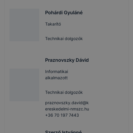
Pohárdi Gyuláné
Takarító
Technikai dolgozók
Praznovszky Dávid
Informatikai
alkalmazott
Technikai dolgozók
praznovszky.david@k
ereskedelmi-nmszc.hu
+36 70 197 7443
Szerző Istvánné