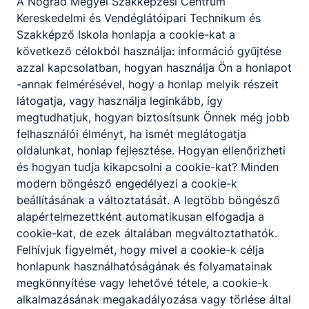
A Nógrád Megyei Szakképzési Centrum
Kereskedelmi és Vendéglátóipari Technikum és
Letöltés
Szakképző Iskola honlapja a cookie-kat a
6.2 Szervezeti és Működési Szabályzat
következő célokból használja: információ gyűjtése
azzal kapcsolatban, hogyan használja Ön a honlapot
Letöltés
-annak felmérésével, hogy a honlap melyik részeit
látogatja, vagy használja leginkább, így
6.3 Házirend
megtudhatjuk, hogyan biztosítsunk Önnek még jobb
Letöltés
felhasználói élményt, ha ismét meglátogatja
oldalunkat, honlap fejlesztése. Hogyan ellenőrizheti
7. Betöltött munkakörök alapján az oktatók
és hogyan tudja kikapcsolni a cookie-kat? Minden
végzettsége és szakképzettsége
modern böngésző engedélyezi a cookie-k
Letöltés
beállításának a változtatását. A legtöbb böngésző
alapértelmezettként automatikusan elfogadja a
8. Az osztályok száma, és az egyes osztályok
cookie-kat, de ezek általában megváltoztathatók.
tanulóinak létszáma
Felhívjuk figyelmét, hogy mivel a cookie-k célja
Letöltés
honlapunk használhatóságának és folyamatainak
megkönnyítése vagy lehetővé tétele, a cookie-k
9. A tanulók, illetve a képzésben résztvevő
alkalmazásának megakadályozása vagy törlése által
személyek le- és kimaradásával,