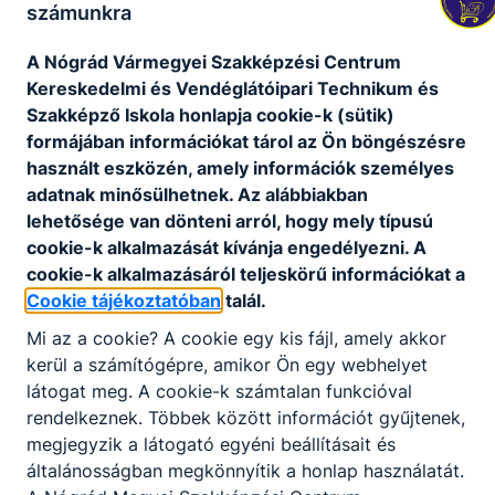
számunkra
4.1 A szakképző intézménnyel kapcsolatos –
nyilvános megállapításokat tartalmazó –
vizsgálatok, ellenőrzések felsorolása, ideje
A Nógrád Vármegyei Szakképzési Centrum
Kereskedelmi és Vendéglátóipari Technikum és
Letöltés
Szakképző Iskola honlapja cookie-k (sütik)
formájában információkat tárol az Ön böngészésre
4.2 Szakképző intézményi külső értékelés,
összegző jelentés
használt eszközén, amely információk személyes
adatnak minősülhetnek. Az alábbiakban
Letöltés
lehetősége van dönteni arról, hogy mely típusú
cookie-k alkalmazását kívánja engedélyezni. A
5.1 A szakképző intézmény nyitva tartásának
ideje
cookie-k alkalmazásáról teljeskörű információkat a
Cookie tájékoztatóban
talál.
Letöltés
Mi az a cookie? A cookie egy kis fájl, amely akkor
5.2 Éves munkaterv alapján a tanévben tervezett
kerül a számítógépre, amikor Ön egy webhelyet
jelentősebb rendezvények, események
látogat meg. A cookie-k számtalan funkcióval
időpontjai
rendelkeznek. Többek között információt gyűjtenek,
Letöltés
megjegyzik a látogató egyéni beállításait és
általánosságban megkönnyítik a honlap használatát.
6.1 Szakmai program