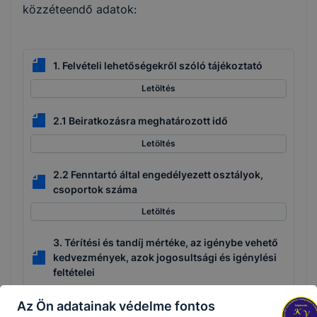
közzéteendő adatok:
1. Felvételi lehetőségekről szóló tájékoztató
Letöltés
2.1 Beiratkozásra meghatározott idő
Letöltés
2.2 Fenntartó által engedélyezett osztályok,
csoportok száma
Letöltés
3. Térítési és tandíj mértéke, az igénybe vehető
kedvezmények, azok jogosultsági és igénylési
feltételei
Letöltés
Az Ön adatainak védelme fontos