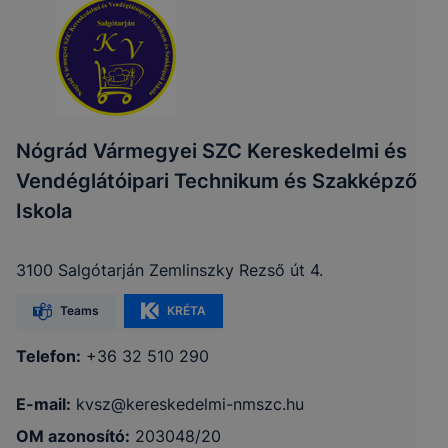
Nógrád Vármegyei SZC Kereskedelmi és
Vendéglátóipari Technikum és Szakképző
Iskola
3100 Salgótarján Zemlinszky Rezső út 4.
Teams
KRÉTA
Telefon:
+36 32 510 290
E-mail:
kvsz@kereskedelmi-nmszc.hu
OM azonosító:
203048/20