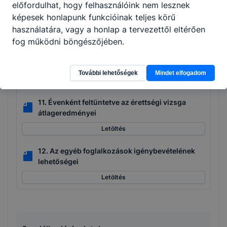
előfordulhat, hogy felhasználóink nem lesznek
évfolyamismétlésével kapcsolódó adatok
képesek honlapunk funkcióinak teljes körű
Letöltés
használatára, vagy a honlap a tervezettől eltérően
fog működni böngészőjében.
10. Az osztályozó vizsga tantárgyankénti,
évfolyamonkénti követelményei, a tanulmányok
alatti vizsga rendje
További lehetőségek
Mindet elfogadom
Letöltés
11. Évenként feltüntetve az érettségi vizsga
átlageredményei
Letöltés
12. Az egyéb foglalkozások igénybevételének
lehetőségei
Letöltés