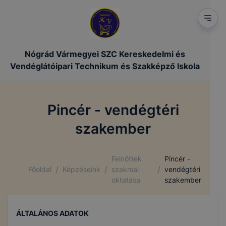
Nógrád Vármegyei SZC Kereskedelmi és
Vendéglátóipari Technikum és Szakképző Iskola
Pincér - vendégtéri
szakember
Felnőttek
Pincér -
/
/
/
Főoldal
Képzéseink
szakmai
vendégtéri
oktatása
szakember
ÁLTALÁNOS ADATOK