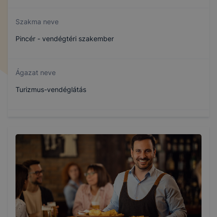
Szakma neve
Pincér - vendégtéri szakember
Ágazat neve
Turizmus-vendéglátás
Szakmajegyzék száma
410132304
Képzés időtartama
3 év