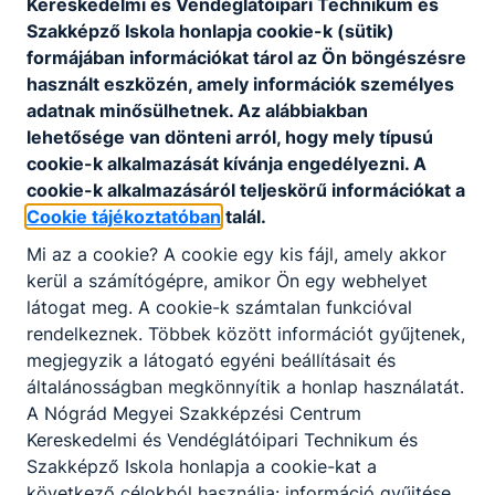
Kereskedelmi és Vendéglátóipari Technikum és
Szakképző Iskola honlapja cookie-k (sütik)
formájában információkat tárol az Ön böngészésre
KOMPETENCIAELVÁRÁS
használt eszközén, amely információk személyes
Kiváló kommunikációs készség, jó
adatnak minősülhetnek. Az alábbiakban
problémamegoldó képesség, állóképesség, nagy
lehetősége van dönteni arról, hogy mely típusú
terhelhetőség, jó stressztűrő képesség, empátia,
cookie-k alkalmazását kívánja engedélyezni. A
szervezőkészség, együttműködő képesség.
cookie-k alkalmazásáról teljeskörű információkat a
Cookie tájékoztatóban
talál.
Mi az a cookie? A cookie egy kis fájl, amely akkor
A SZAKKÉPZETTSÉGGEL RENDELKEZŐ
kerül a számítógépre, amikor Ön egy webhelyet
elvégzi az üzemeltetéssel kapcsolatos
látogat meg. A cookie-k számtalan funkcióval
teendőket;
rendelkeznek. Többek között információt gyűjtenek,
ﬁgyelemmel kíséri az árukészletet, részt
megjegyzik a látogató egyéni beállításait és
vesz az áru szakszerű minőségi és
általánosságban megkönnyítik a honlap használatát.
mennyiségi átvételében, tárolásában és
A Nógrád Megyei Szakképzési Centrum
dokumentálásában;
Kereskedelmi és Vendéglátóipari Technikum és
ismerteti a választékot, ételeket ajánl az
Szakképző Iskola honlapja a cookie-kat a
allergének ﬁgyelembevételével, italokat
következő célokból használja: információ gyűjtése