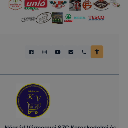
Nógrád Vármegyei SZC Kereskedelmi és