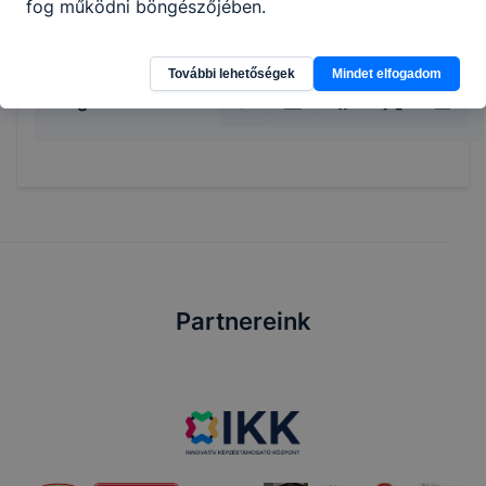
éttermi szoftvert.
fog működni böngészőjében.
További lehetőségek
Mindet elfogadom
Megosztás
Partnereink