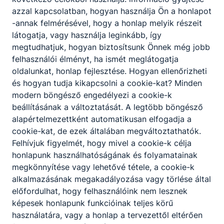
ajánl, azokat párosítja a vendég által
azzal kapcsolatban, hogyan használja Ön a honlapot
megrendelt ételekhez;
-annak felmérésével, hogy a honlap melyik részeit
felveszi a rendelést;
látogatja, vagy használja leginkább, így
felszolgál, a különböző felszolgálási
megtudhatjuk, hogyan biztosítsunk Önnek még jobb
rendszerek és az egység igényeinek
felhasználói élményt, ha ismét meglátogatja
ﬁgyelembevételével előkészíti a
oldalunkat, honlap fejlesztése. Hogyan ellenőrizheti
felszolgáláshoz szükséges eszközöket,
és hogyan tudja kikapcsolni a cookie-kat? Minden
elkészíti az italokat, majd szakszerűen
modern böngésző engedélyezi a cookie-k
kiviszi az ételeket, italokat a vendégek
beállításának a változtatását. A legtöbb böngésző
asztalához;
alapértelmezettként automatikusan elfogadja a
barista, bartender, sommelier
cookie-kat, de ezek általában megváltoztathatók.
tevékenységet végez;
Felhívjuk figyelmét, hogy mivel a cookie-k célja
ﬁgyelemmel kíséri a vendégek kéréseit, a
honlapunk használhatóságának és folyamatainak
vendégek étkezése során kommunikál,
megkönnyítése vagy lehetővé tétele, a cookie-k
tájékozódik elégedettségükről;
alkalmazásának megakadályozása vagy törlése által
megszervezi a saját és beosztott
előfordulhat, hogy felhasználóink nem lesznek
munkatársai munkáját, ellenőrzi azt;
képesek honlapunk funkcióinak teljes körű
kiállítja a számlát, kezeli a pénztárgépet,
használatára, vagy a honlap a tervezettől eltérően