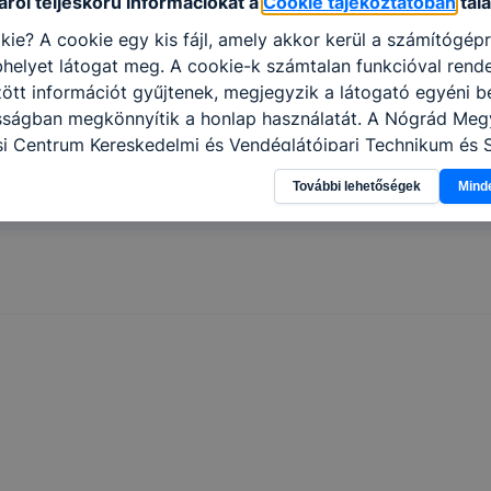
ról teljeskörű információkat a
Cookie tájékoztatóban
talá
kie? A cookie egy kis fájl, amely akkor kerül a számítógép
helyet látogat meg. A cookie-k számtalan funkcióval rend
tt információt gyűjtenek, megjegyzik a látogató egyéni beá
osságban megkönnyítik a honlap használatát. A Nógrád Meg
i Centrum Kereskedelmi és Vendéglátóipari Technikum és
apja a cookie-kat a következő célokból használja: informác
További lehetőségek
Mind
olatban, hogyan használja Ön a honlapot -annak felmérésé
ik részeit látogatja, vagy használja leginkább, így megtudh
osítsunk Önnek még jobb felhasználói élményt, ha ismét m
 honlap fejlesztése. Hogyan ellenőrizheti és hogyan tudja k
? Minden modern böngésző engedélyezi a cookie-k beállít
át. A legtöbb böngésző alapértelmezettként automatikusan
t, de ezek általában megváltoztathatók. Felhívjuk figyelmé
kie-k célja honlapunk használhatóságának és folyamataina
ése vagy lehetővé tétele, a cookie-k alkalmazásának
zása vagy törlése által előfordulhat, hogy felhasználóink
esek honlapunk funkcióinak teljes körű használatára, vagy
 eltérően fog működni böngészőjében.