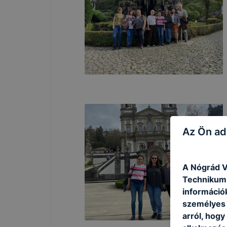
Az Ön ad
A Nógrád V
Technikum 
információ
személyes 
arról, hogy