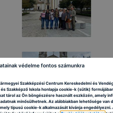
atainak védelme fontos számunkra
ármegyei Szakképzési Centrum Kereskedelmi és Vendégl
és Szakképző Iskola honlapja cookie-k (sütik) formájába
kat tárol az Ön böngészésre használt eszközén, amely in
adatnak minősülhetnek. Az alábbiakban lehetősége van 
 mely típusú cookie-k alkalmazását kívánja engedélyezni.