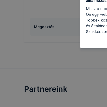
alkalmazásá
Mi az a coo
Ön egy web
Többek közö
és általán
Megosztás
Szakképzés
Iskola honl
azzal kapcs
honlap mely
hogyan bizt
oldalunkat,
cookie-kat
változtatás
a cookie-ka
mivel a coo
Partnereink
megkönnyít
megakadályo
lesznek kép
tervezettől