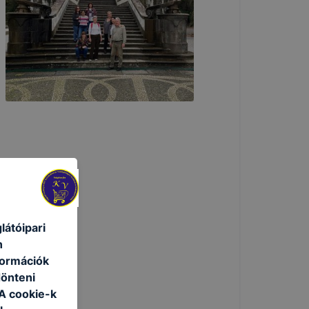
átóipari
n
formációk
dönteni
 A cookie-k