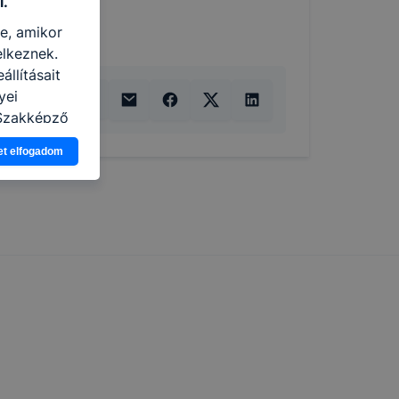
l.
re, amikor
elkeznek.
llításait
yei
 Szakképző
ió gyűjtése
et elfogadom
vel, hogy a
atjuk,
eglátogatja
ikapcsolni a
ásának a
 elfogadja
t, hogy
k
 nem
 a honlap a