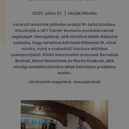
2025. július 21.
|
Hurják Mónika
Lezárult tanulóink kéthetes erdélyi itt-tarkózkodása.
Köszönjük a VET Center Romania munkatársainak
segítségét, támogatását, akik lehetővé tették diákjaink
számára, hogy tartalmas két hetet töltsenek itt, mind
munka, mind a szabadidő hasznos eltöltése
szempontjából. Külön köszönettel tartozunk
Barnabás
Bod
nak, Béres Norbertnek és
Martin Deak
nak, akik
mindig rendelkezésünkre álltak bármilyen probléma
esetén.
Jól éreztük magunkat, visszajövünk!