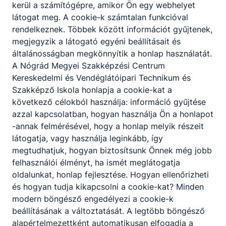
kerül a számítógépre, amikor Ön egy webhelyet
látogat meg. A cookie-k számtalan funkcióval
rendelkeznek. Többek között információt gyűjtenek,
megjegyzik a látogató egyéni beállításait és
általánosságban megkönnyítik a honlap használatát.
A Nógrád Megyei Szakképzési Centrum
Kereskedelmi és Vendéglátóipari Technikum és
Szakképző Iskola honlapja a cookie-kat a
következő célokból használja: információ gyűjtése
azzal kapcsolatban, hogyan használja Ön a honlapot
-annak felmérésével, hogy a honlap melyik részeit
látogatja, vagy használja leginkább, így
megtudhatjuk, hogyan biztosítsunk Önnek még jobb
felhasználói élményt, ha ismét meglátogatja
oldalunkat, honlap fejlesztése. Hogyan ellenőrizheti
és hogyan tudja kikapcsolni a cookie-kat? Minden
modern böngésző engedélyezi a cookie-k
beállításának a változtatását. A legtöbb böngésző
alapértelmezettként automatikusan elfogadja a