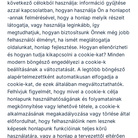
következő célokból használja: információ gyűjtése
azzal kapcsolatban, hogyan használja Ön a honlapot
-annak felmérésével, hogy a honlap melyik részeit
látogatja, vagy használja leginkább, így
megtudhatjuk, hogyan biztosítsunk Önnek még jobb
felhasználói élményt, ha ismét meglátogatja
oldalunkat, honlap fejlesztése. Hogyan ellenőrizheti
és hogyan tudja kikapcsolni a cookie-kat? Minden
modern böngésző engedélyezi a cookie-k
beállításának a változtatását. A legtöbb böngésző
alapértelmezettként automatikusan elfogadja a
cookie-kat, de ezek általában megváltoztathatók.
Felhívjuk figyelmét, hogy mivel a cookie-k célja
honlapunk használhatóságának és folyamatainak
megkönnyítése vagy lehetővé tétele, a cookie-k
alkalmazásának megakadályozása vagy törlése által
előfordulhat, hogy felhasználóink nem lesznek
képesek honlapunk funkcióinak teljes körű
használatára, vagy a honlap a tervezettől eltérően