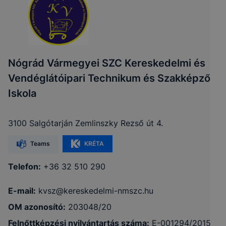
Nógrád Vármegyei SZC Kereskedelmi és
Vendéglátóipari Technikum és Szakképző
Iskola
3100 Salgótarján Zemlinszky Rezső út 4.
Teams
KRÉTA
Telefon:
+36 32 510 290
E-mail:
kvsz@kereskedelmi-nmszc.hu
OM azonosító:
203048/20
Felnőttképzési nyilvántartás száma:
E-001294/2015